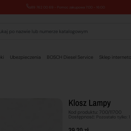
89 762 00 69 - Pomoc zakupowa 7:00 - 16:00
ki
Ubezpieczenia
BOSCH Diesel Service
Sklep internet
Klosz Lampy
Kod produktu: 700/11700
Dostępnosć:
Pozostało tylko: 1
39,20
zł