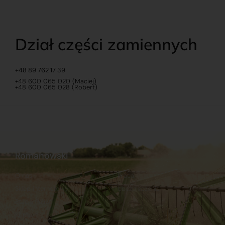
Dział części zamiennych
+48 89 762 17 39
+48 600 065 020 (Maciej)
+48 600 065 028 (Robert)
Romanowski
O nas
Praca
Sklep internetowy
Ubezpieczenia
Stacja Paliw
Kontakt