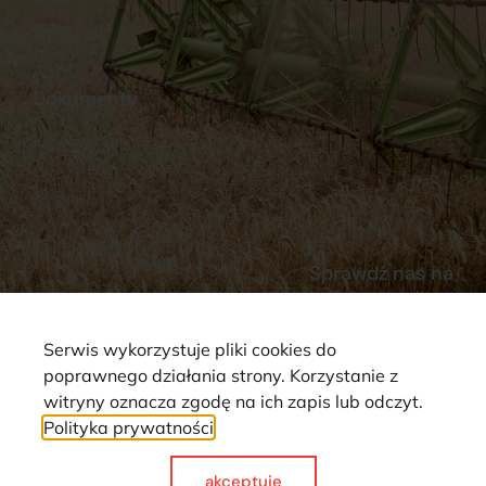
Stacja Paliw
Kontakt
Dokumenty
Regulamin
Dostawy
Polityka prywatności
Płatności
Reklamacje i zwroty
Sprawdź nas na
Serwis wykorzystuje pliki cookies do
poprawnego działania strony. Korzystanie z
witryny oznacza zgodę na ich zapis lub odczyt.
Polityka prywatności
Strona wykorzystuje pliki cookie. Wszystkie prawa zastrzeżone ©
2025
akceptuje