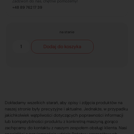
Zadzwoń do nas, chętnie pomożemy!
+48 89 762 17 39
na stanie
Dodaj do koszyka
Dokładamy wszelkich starań, aby opisy i zdjęcia produktów na
naszej stronie były precyzyjne i aktualne. Jednakże, w przypadku
jakichkolwiek wątpliwości dotyczących poprawności informacji
lub kompatybilności produktu z konkretną maszyną, gorąco
zachęcamy do kontaktu z naszym zespołem obsługi klienta. Nasi