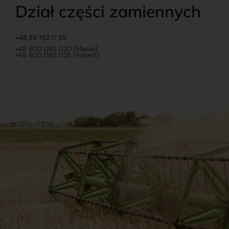
Dział części zamiennych
+48 89 762 17 39
+48 600 065 020 (Maciej)
+48 600 065 028 (Robert)
Romanowski
O nas
Praca
Sklep internetowy
Ubezpieczenia
Stacja Paliw
Kontakt
Dokumenty
Regulamin
Dostawy