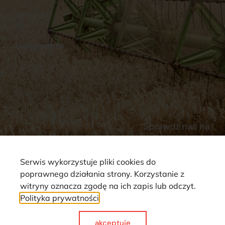
Stacja Paliw
Kontakt
Dokumenty
Regulamin
Dostawy
Polityka prywatności
Płatności
Reklamacje i zwroty
Sprawdź nas na
Serwis wykorzystuje pliki cookies do
poprawnego działania strony. Korzystanie z
witryny oznacza zgodę na ich zapis lub odczyt.
Polityka prywatności
Strona wykorzystuje pliki cookie. Wszystkie prawa zastrzeżone ©
2025
akceptuje