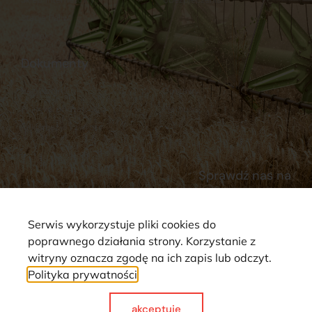
Stacja Paliw
Kontakt
Dokumenty
Regulamin
Dostawy
Polityka prywatności
Płatności
Reklamacje i zwroty
Sprawdź nas na
Serwis wykorzystuje pliki cookies do
poprawnego działania strony. Korzystanie z
witryny oznacza zgodę na ich zapis lub odczyt.
Polityka prywatności
Strona wykorzystuje pliki cookie. Wszystkie prawa zastrzeżone ©
2025
akceptuje