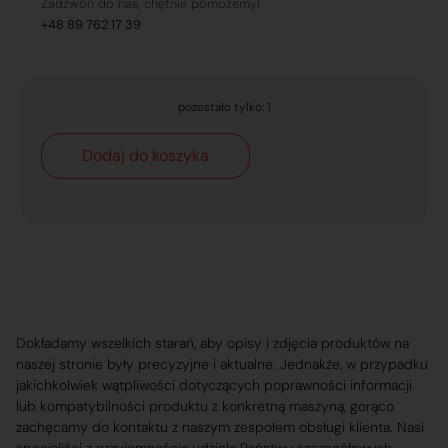
Zadzwoń do nas, chętnie pomożemy!
+48 89 762 17 39
pozostało tylko: 1
Dodaj do koszyka
Dokładamy wszelkich starań, aby opisy i zdjęcia produktów na
naszej stronie były precyzyjne i aktualne. Jednakże, w przypadku
jakichkolwiek wątpliwości dotyczących poprawności informacji
lub kompatybilności produktu z konkretną maszyną, gorąco
zachęcamy do kontaktu z naszym zespołem obsługi klienta. Nasi