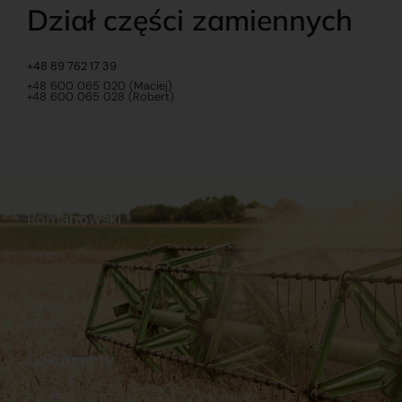
Dział części zamiennych
+48 89 762 17 39
+48 600 065 020 (Maciej)
+48 600 065 028 (Robert)
Romanowski
O nas
Praca
Sklep internetowy
Ubezpieczenia
Stacja Paliw
Kontakt
Dokumenty
Regulamin
Dostawy