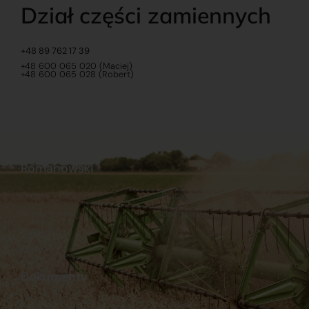
Dział części zamiennych
+48 89 762 17 39
+48 600 065 020 (Maciej)
+48 600 065 028 (Robert)
Romanowski
O nas
Praca
Sklep internetowy
Ubezpieczenia
Stacja Paliw
Kontakt
Dokumenty
Regulamin
Dostawy