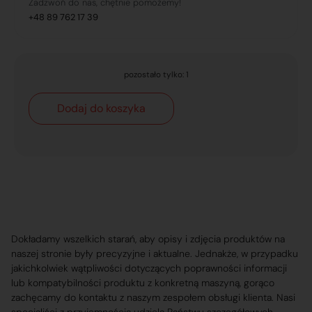
Zadzwoń do nas, chętnie pomożemy!
+48 89 762 17 39
pozostało tylko: 1
Dodaj do koszyka
Dokładamy wszelkich starań, aby opisy i zdjęcia produktów na
naszej stronie były precyzyjne i aktualne. Jednakże, w przypadku
jakichkolwiek wątpliwości dotyczących poprawności informacji
lub kompatybilności produktu z konkretną maszyną, gorąco
zachęcamy do kontaktu z naszym zespołem obsługi klienta. Nasi