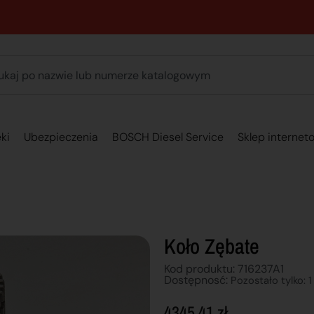
89 762 00 69 - Pomoc zakupowa 7:00 - 16:00
ki
Ubezpieczenia
BOSCH Diesel Service
Sklep internet
Koło Zębate
Kod produktu: 716237A1
Dostępnosć:
Pozostało tylko: 1
4345,41
zł