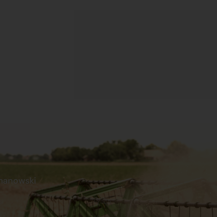
manowski
s
Praca