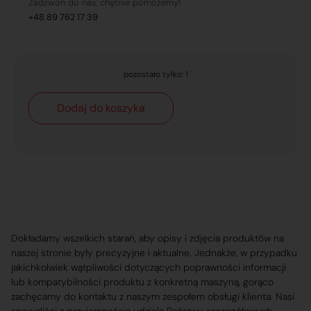
Zadzwoń do nas, chętnie pomożemy!
+48 89 762 17 39
pozostało tylko: 1
Dodaj do koszyka
Dokładamy wszelkich starań, aby opisy i zdjęcia produktów na
naszej stronie były precyzyjne i aktualne. Jednakże, w przypadku
jakichkolwiek wątpliwości dotyczących poprawności informacji
lub kompatybilności produktu z konkretną maszyną, gorąco
zachęcamy do kontaktu z naszym zespołem obsługi klienta. Nasi