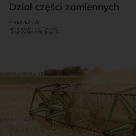
Dział części zamiennych
+48 89 762 17 39
+48 600 065 020 (Maciej)
+48 600 065 028 (Robert)
Romanowski
O nas
Praca
Sklep internetowy
Ubezpieczenia
Stacja Paliw
Kontakt
Dokumenty
Regulamin
Dostawy