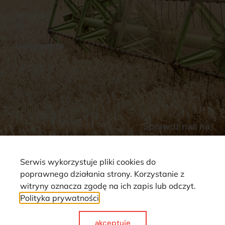
Stacja Paliw
Kontakt
Dokumenty
Regulamin
Dostawy
Polityka prywatności
Płatności
Reklamacje i zwroty
Sprawdź nas na
Serwis wykorzystuje pliki cookies do
poprawnego działania strony. Korzystanie z
witryny oznacza zgodę na ich zapis lub odczyt.
Polityka prywatności
Strona wykorzystuje pliki cookie. Wszystkie prawa zastrzeżone ©
2025
akceptuje