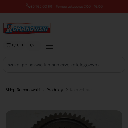
89 762 00 69 - Pomoc zakupowa 7:00 - 16:00
0,00 zł
Sklep Romanowski
Produkty
Koło zębate