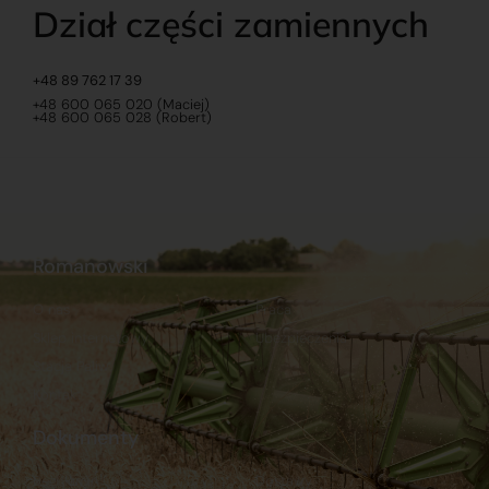
Dział części zamiennych
+48 89 762 17 39
+48 600 065 020 (Maciej)
+48 600 065 028 (Robert)
Romanowski
O nas
Praca
Sklep internetowy
Ubezpieczenia
Stacja Paliw
Kontakt
Dokumenty
Regulamin
Dostawy