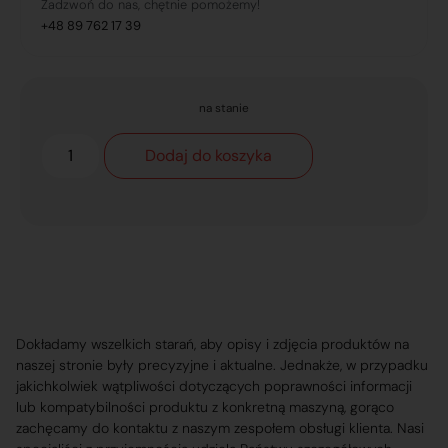
Zadzwoń do nas, chętnie pomożemy!
+48 89 762 17 39
na stanie
Dodaj do koszyka
Dokładamy wszelkich starań, aby opisy i zdjęcia produktów na
naszej stronie były precyzyjne i aktualne. Jednakże, w przypadku
jakichkolwiek wątpliwości dotyczących poprawności informacji
lub kompatybilności produktu z konkretną maszyną, gorąco
zachęcamy do kontaktu z naszym zespołem obsługi klienta. Nasi