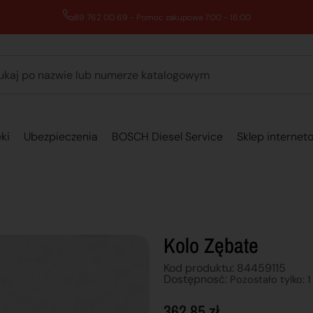
89 762 00 69 - Pomoc zakupowa 7:00 - 16:00
ki
Ubezpieczenia
BOSCH Diesel Service
Sklep internet
Kolo Zębate
Kod produktu: 84459115
Dostępnosć:
Pozostało tylko: 1
362,85
zł