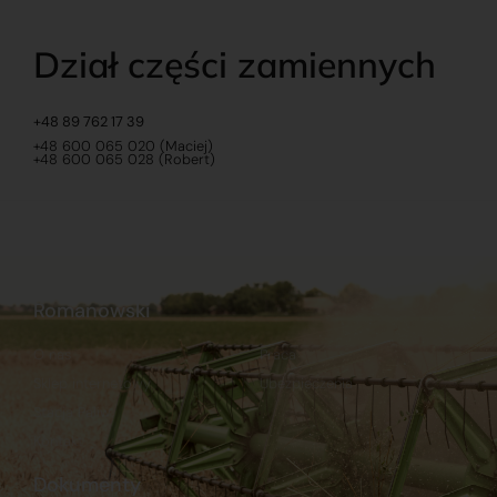
Dział części zamiennych
+48 89 762 17 39
+48 600 065 020 (Maciej)
+48 600 065 028 (Robert)
Romanowski
O nas
Praca
Sklep internetowy
Ubezpieczenia
Stacja Paliw
Kontakt
Dokumenty