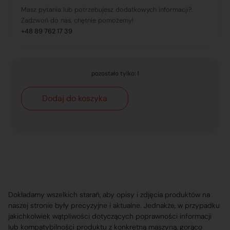
Masz pytania lub potrzebujesz dodatkowych informacji?
Zadzwoń do nas, chętnie pomożemy!
+48 89 762 17 39
pozostało tylko: 1
Dodaj do koszyka
Dokładamy wszelkich starań, aby opisy i zdjęcia produktów na
naszej stronie były precyzyjne i aktualne. Jednakże, w przypadku
jakichkolwiek wątpliwości dotyczących poprawności informacji
lub kompatybilności produktu z konkretną maszyną, gorąco