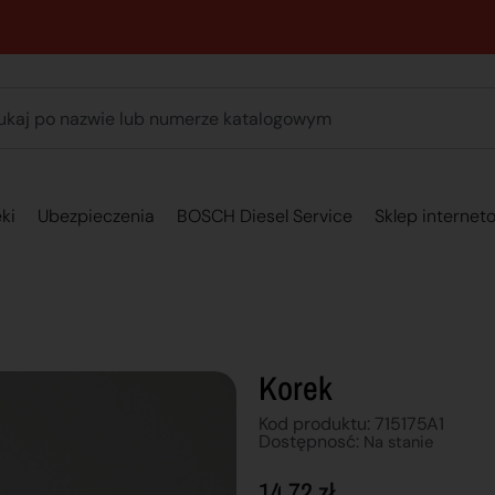
89 762 00 69 - Pomoc zakupowa 7:00 - 16:00
ki
Ubezpieczenia
BOSCH Diesel Service
Sklep internet
Korek
Kod produktu: 715175A1
Dostępnosć:
Na stanie
14,72
zł