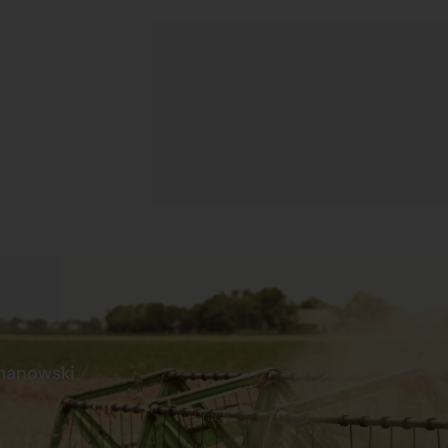
manowski
s
Praca