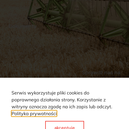
Stacja Paliw
Kontakt
Dokumenty
Regulamin
Dostawy
Polityka prywatności
Płatności
Reklamacje i zwroty
Sprawdź nas na
Serwis wykorzystuje pliki cookies do
poprawnego działania strony. Korzystanie z
witryny oznacza zgodę na ich zapis lub odczyt.
Polityka prywatności
Strona wykorzystuje pliki cookie. Wszystkie prawa zastrzeżone ©
2025
akceptuje