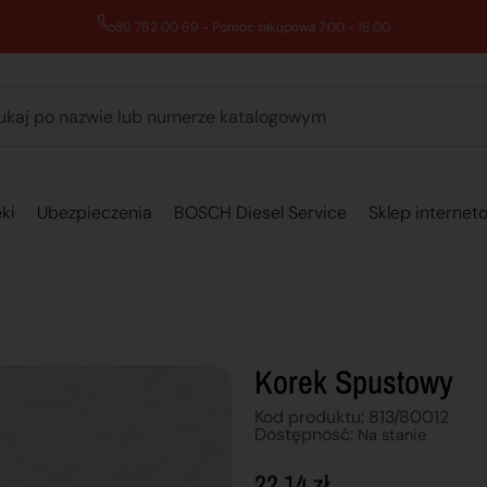
89 762 00 69 - Pomoc zakupowa 7:00 - 16:00
ki
Ubezpieczenia
BOSCH Diesel Service
Sklep internet
Korek Spustowy
Kod produktu: 813/80012
Dostępnosć:
Na stanie
22,14
zł