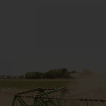
manowski
s
Praca