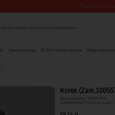
89 762 00 69 - Pomoc zakupowa 7:00 - 16:00
ki
Ubezpieczenia
BOSCH Diesel Service
Sklep internet
80)
Korek (zam.10055
Kod produktu: 3541517M1
Dostępnosć:
Pozostało tylko: 1
59,14
zł