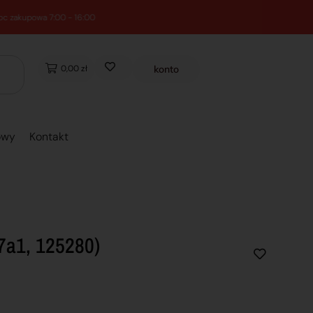
0,00 zł
konto
owy
Kontakt
7a1, 125280)