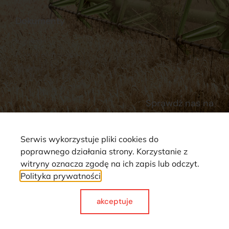
Kontakt
Dokumenty
Regulamin
Dostawy
Polityka prywatności
Płatności
Reklamacje i zwroty
Sprawdź nas na
Serwis wykorzystuje pliki cookies do
poprawnego działania strony. Korzystanie z
witryny oznacza zgodę na ich zapis lub odczyt.
Polityka prywatności
Strona wykorzystuje pliki cookie. Wszystkie prawa zastrzeżone ©
2025
akceptuje
Made with
by webCase.pl