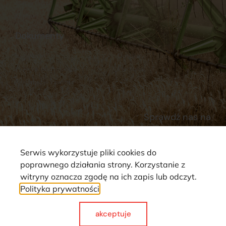
Stacja Paliw
Kontakt
Dokumenty
Regulamin
Dostawy
Polityka prywatności
Płatności
Reklamacje i zwroty
Sprawdź nas na
Serwis wykorzystuje pliki cookies do
poprawnego działania strony. Korzystanie z
witryny oznacza zgodę na ich zapis lub odczyt.
Polityka prywatności
Strona wykorzystuje pliki cookie. Wszystkie prawa zastrzeżone ©
2025
akceptuje
Made with
by webCase.pl