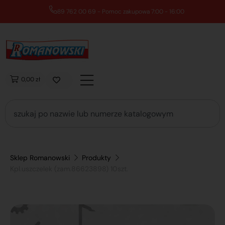
89 762 00 69 - Pomoc zakupowa 7:00 - 16:00
0,00 zł
Sklep Romanowski
Produkty
Kpl.uszczelek (zam.86623898) 10szt.