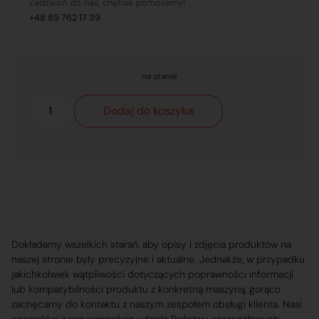
Zadzwoń do nas, chętnie pomożemy!
+48 89 762 17 39
na stanie
Dodaj do koszyka
Dokładamy wszelkich starań, aby opisy i zdjęcia produktów na
naszej stronie były precyzyjne i aktualne. Jednakże, w przypadku
jakichkolwiek wątpliwości dotyczących poprawności informacji
lub kompatybilności produktu z konkretną maszyną, gorąco
zachęcamy do kontaktu z naszym zespołem obsługi klienta. Nasi