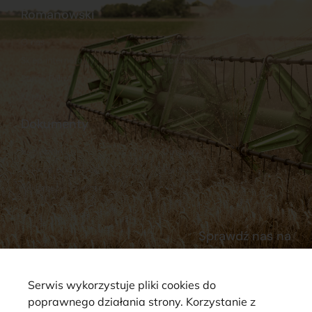
Romanowski
O nas
Praca
Sklep internetowy
Ubezpieczenia
Stacja Paliw
Kontakt
Dokumenty
Regulamin
Dostawy
Polityka prywatności
Płatności
Reklamacje i zwroty
Sprawdź nas na
Serwis wykorzystuje pliki cookies do
poprawnego działania strony. Korzystanie z