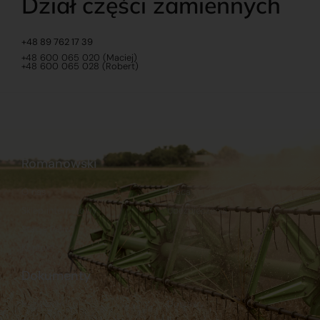
Dział części zamiennych
+48 89 762 17 39
+48 600 065 020 (Maciej)
+48 600 065 028 (Robert)
Romanowski
O nas
Praca
Sklep internetowy
Ubezpieczenia
Stacja Paliw
Kontakt
Dokumenty
Regulamin
Dostawy