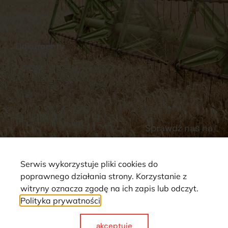
Stacja Paliw
Kontakt
Dokumenty
Regulamin
Dostawy
Polityka prywatności
Płatności
Reklamacje i zwroty
Sprawdź nas na
Serwis wykorzystuje pliki cookies do
poprawnego działania strony. Korzystanie z
witryny oznacza zgodę na ich zapis lub odczyt.
Polityka prywatności
Strona wykorzystuje pliki cookie. Wszystkie prawa zastrzeżone ©
2025
akceptuje