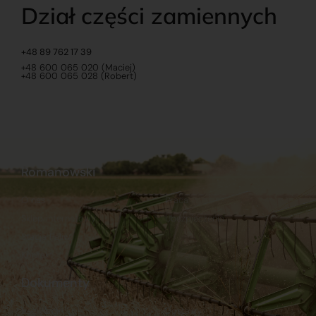
Dział części zamiennych
+48 89 762 17 39
+48 600 065 020 (Maciej)
+48 600 065 028 (Robert)
Romanowski
O nas
Praca
Sklep internetowy
Ubezpieczenia
Stacja Paliw
Kontakt
Dokumenty
Regulamin
Dostawy