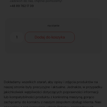
Zadzwoń do nas, chętnie pomożemy!
+48 89 762 17 39
na stanie
Dodaj do koszyka
Dokładamy wszelkich starań, aby opisy i zdjęcia produktów na
naszej stronie były precyzyjne i aktualne. Jednakże, w przypadku
jakichkolwiek wątpliwości dotyczących poprawności informacji
lub kompatybilności produktu z konkretną maszyną, gorąco
zachęcamy do kontaktu z naszym zespołem obsługi klienta. Nasi