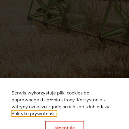
Stacja Paliw
Kontakt
Dokumenty
Regulamin
Dostawy
Polityka prywatności
Płatności
Reklamacje i zwroty
Sprawdź nas na
Serwis wykorzystuje pliki cookies do
poprawnego działania strony. Korzystanie z
witryny oznacza zgodę na ich zapis lub odczyt.
Polityka prywatności
Strona wykorzystuje pliki cookie. Wszystkie prawa zastrzeżone ©
2025
akceptuje