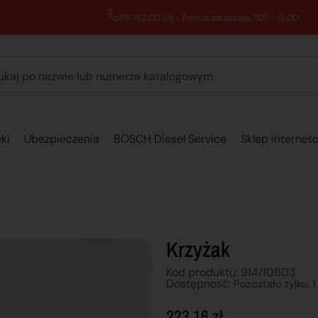
89 762 00 69 - Pomoc zakupowa 7:00 - 16:00
ki
Ubezpieczenia
BOSCH Diesel Service
Sklep internet
Krzyżak
Kod produktu: 914/10803
Dostępnosć:
Pozostało tylko: 1
223,16
zł