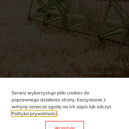
Stacja Paliw
Kontakt
Dokumenty
Regulamin
Dostawy
Polityka prywatności
Płatności
Reklamacje i zwroty
Sprawdź nas na
Serwis wykorzystuje pliki cookies do
poprawnego działania strony. Korzystanie z
witryny oznacza zgodę na ich zapis lub odczyt.
Polityka prywatności
Strona wykorzystuje pliki cookie. Wszystkie prawa zastrzeżone ©
2025
akceptuje