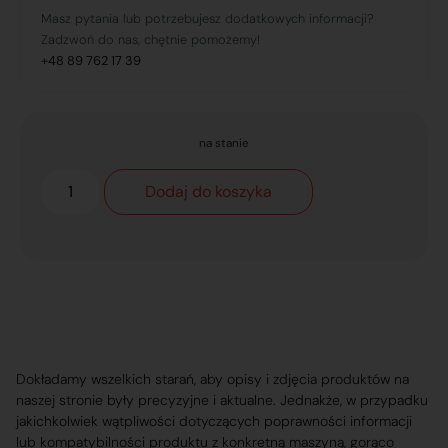
Masz pytania lub potrzebujesz dodatkowych informacji?
Zadzwoń do nas, chętnie pomożemy!
+48 89 762 17 39
na stanie
Dodaj do koszyka
Dokładamy wszelkich starań, aby opisy i zdjęcia produktów na
naszej stronie były precyzyjne i aktualne. Jednakże, w przypadku
jakichkolwiek wątpliwości dotyczących poprawności informacji
lub kompatybilności produktu z konkretną maszyną, gorąco