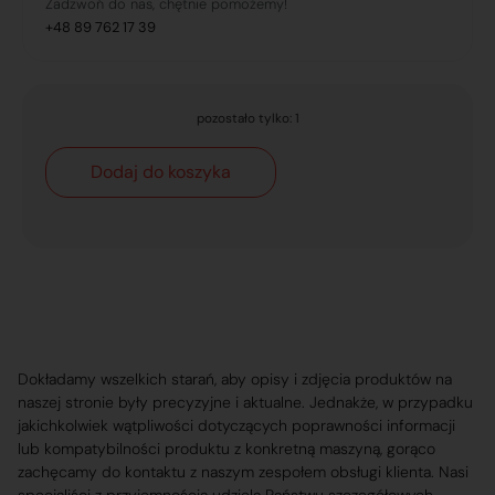
Zadzwoń do nas, chętnie pomożemy!
+48 89 762 17 39
pozostało tylko: 1
Dodaj do koszyka
Dokładamy wszelkich starań, aby opisy i zdjęcia produktów na
naszej stronie były precyzyjne i aktualne. Jednakże, w przypadku
jakichkolwiek wątpliwości dotyczących poprawności informacji
lub kompatybilności produktu z konkretną maszyną, gorąco
zachęcamy do kontaktu z naszym zespołem obsługi klienta. Nasi