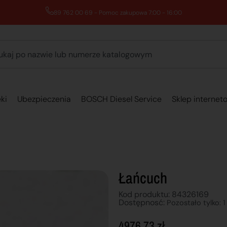
89 762 00 69 - Pomoc zakupowa 7:00 - 16:00
ki
Ubezpieczenia
BOSCH Diesel Service
Sklep internet
Łańcuch
Kod produktu: 84326169
Dostępnosć:
Pozostało tylko: 1
4976,73
zł