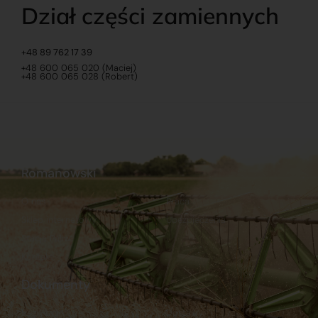
Dział części zamiennych
+48 89 762 17 39
+48 600 065 020 (Maciej)
+48 600 065 028 (Robert)
Romanowski
O nas
Praca
Sklep internetowy
Ubezpieczenia
Stacja Paliw
Kontakt
Dokumenty
Regulamin
Dostawy