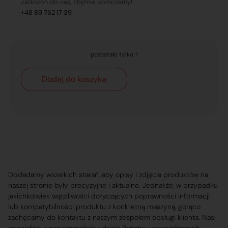
Zadzwoń do nas, chętnie pomożemy!
+48 89 762 17 39
pozostało tylko: 1
Dodaj do koszyka
Dokładamy wszelkich starań, aby opisy i zdjęcia produktów na
naszej stronie były precyzyjne i aktualne. Jednakże, w przypadku
jakichkolwiek wątpliwości dotyczących poprawności informacji
lub kompatybilności produktu z konkretną maszyną, gorąco
zachęcamy do kontaktu z naszym zespołem obsługi klienta. Nasi