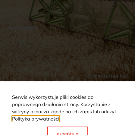
Stacja Paliw
Kontakt
Dokumenty
Regulamin
Dostawy
Polityka prywatności
Płatności
Reklamacje i zwroty
Sprawdź nas na
Serwis wykorzystuje pliki cookies do
poprawnego działania strony. Korzystanie z
witryny oznacza zgodę na ich zapis lub odczyt.
Polityka prywatności
Strona wykorzystuje pliki cookie. Wszystkie prawa zastrzeżone ©
2025
akceptuje