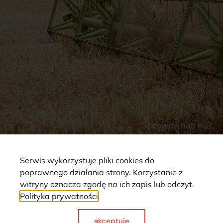
Stacja Paliw
Kontakt
Dokumenty
Regulamin
Dostawy
Polityka prywatności
Płatności
Reklamacje i zwroty
Sprawdź nas na
Serwis wykorzystuje pliki cookies do
poprawnego działania strony. Korzystanie z
witryny oznacza zgodę na ich zapis lub odczyt.
Polityka prywatności
Strona wykorzystuje pliki cookie. Wszystkie prawa zastrzeżone ©
2025
akceptuje