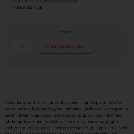
Zadzwoń do nas, chętnie pomożemy!
+48 89 762 17 39
na stanie
Dodaj do koszyka
Dokładamy wszelkich starań, aby opisy i zdjęcia produktów na
naszej stronie były precyzyjne i aktualne. Jednakże, w przypadku
jakichkolwiek wątpliwości dotyczących poprawności informacji
lub kompatybilności produktu z konkretną maszyną, gorąco
zachęcamy do kontaktu z naszym zespołem obsługi klienta. Nasi