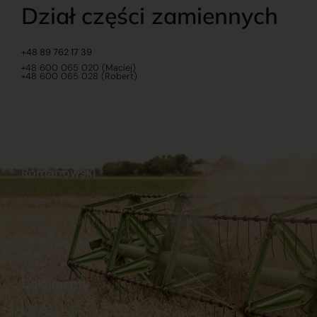
Dział części zamiennych
+48 89 762 17 39
+48 600 065 020 (Maciej)
+48 600 065 028 (Robert)
Romanowski
O nas
Praca
Sklep internetowy
Ubezpieczenia
Stacja Paliw
Kontakt
Dokumenty
Regulamin
Dostawy