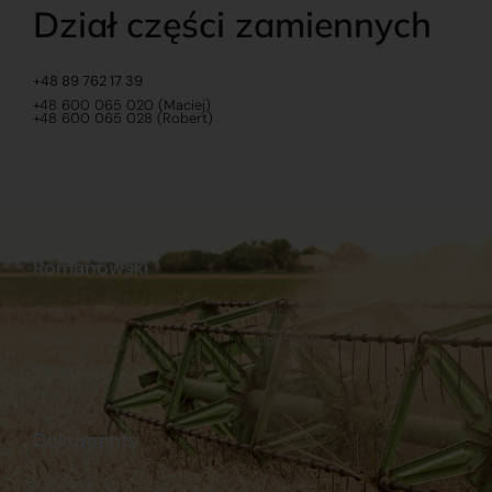
Dział części zamiennych
+48 89 762 17 39
+48 600 065 020 (Maciej)
+48 600 065 028 (Robert)
Romanowski
O nas
Praca
Sklep internetowy
Ubezpieczenia
Stacja Paliw
Kontakt
Dokumenty
Regulamin
Dostawy