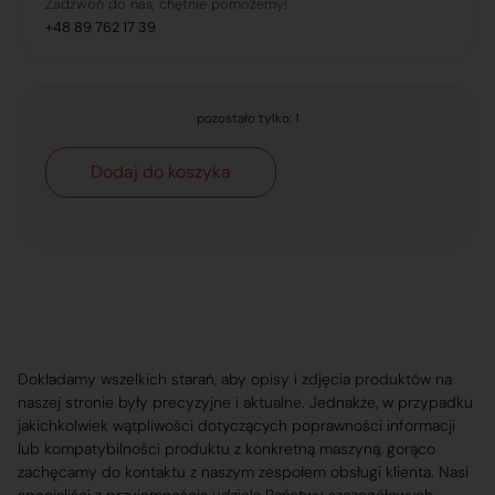
Zadzwoń do nas, chętnie pomożemy!
+48 89 762 17 39
pozostało tylko: 1
Dodaj do koszyka
Dokładamy wszelkich starań, aby opisy i zdjęcia produktów na
naszej stronie były precyzyjne i aktualne. Jednakże, w przypadku
jakichkolwiek wątpliwości dotyczących poprawności informacji
lub kompatybilności produktu z konkretną maszyną, gorąco
zachęcamy do kontaktu z naszym zespołem obsługi klienta. Nasi