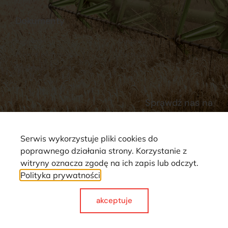
Kontakt
Dokumenty
Regulamin
Dostawy
Polityka prywatności
Płatności
Reklamacje i zwroty
Sprawdź nas na
Serwis wykorzystuje pliki cookies do
poprawnego działania strony. Korzystanie z
witryny oznacza zgodę na ich zapis lub odczyt.
Polityka prywatności
Strona wykorzystuje pliki cookie. Wszystkie prawa zastrzeżone ©
2025
akceptuje
Made with
by webCase.pl