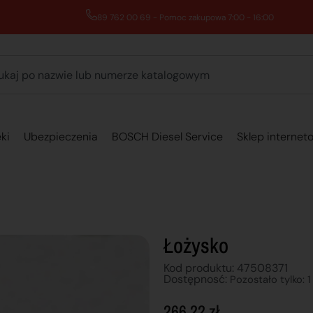
89 762 00 69 - Pomoc zakupowa 7:00 - 16:00
ki
Ubezpieczenia
BOSCH Diesel Service
Sklep internet
Łożysko
Kod produktu: 47508371
Dostępnosć:
Pozostało tylko: 1
266,22
zł