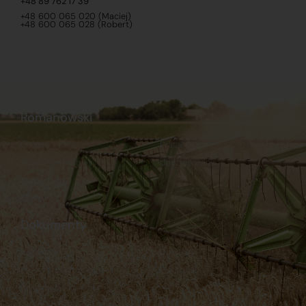
+48 89 762 17 39
+48 600 065 020 (Maciej)
+48 600 065 028 (Robert)
Romanowski
O nas
Praca
Sklep internetowy
Ubezpieczenia
Stacja Paliw
Kontakt
Dokumenty
Regulamin
Dostawy
Polityka prywatności
Płatności
Reklamacje i zwroty