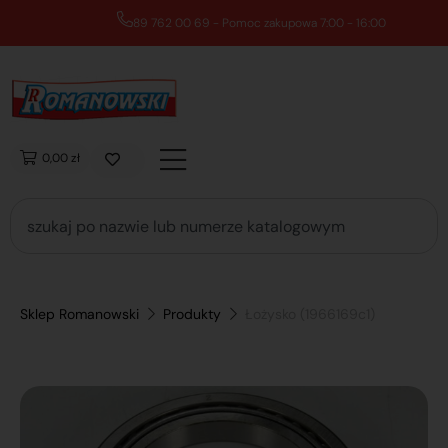
89 762 00 69 - Pomoc zakupowa 7:00 - 16:00
0,00 zł
Sklep Romanowski
Produkty
Łożysko (1966169c1)