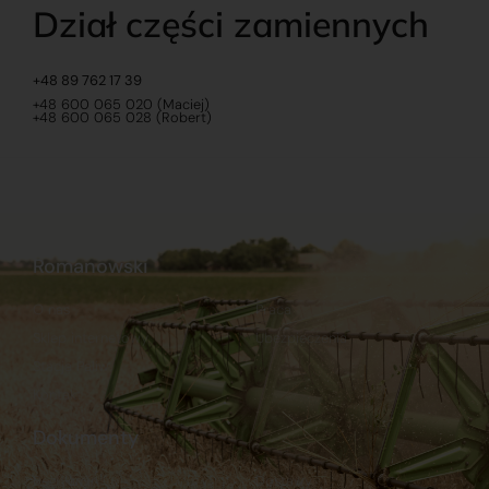
Dział części zamiennych
+48 89 762 17 39
+48 600 065 020 (Maciej)
+48 600 065 028 (Robert)
Romanowski
O nas
Praca
Sklep internetowy
Ubezpieczenia
Stacja Paliw
Kontakt
Dokumenty
Regulamin
Dostawy