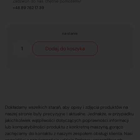
Zadzwoń do nas, chętnie pomożemy!
+48 89 762 17 39
na stanie
Dodaj do koszyka
Dokładamy wszelkich starań, aby opisy i zdjęcia produktów na
naszej stronie były precyzyjne i aktualne. Jednakże, w przypadku
jakichkolwiek wątpliwości dotyczących poprawności informacji
lub kompatybilności produktu z konkretną maszyną, gorąco
zachęcamy do kontaktu z naszym zespołem obsługi klienta. Nasi