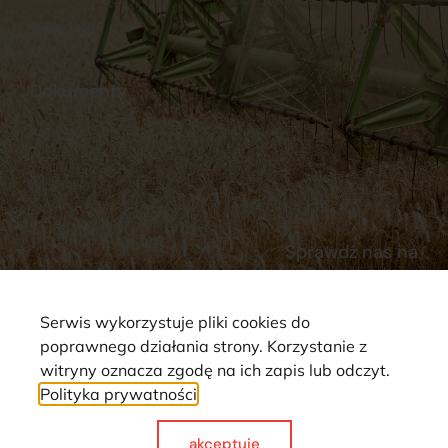
Stacja Paliw
Kontakt
Dokumenty
Regulamin
Dostawy
Polityka prywatności
Płatności
Reklamacje i zwroty
Sprawdź nas na
Serwis wykorzystuje pliki cookies do
poprawnego działania strony. Korzystanie z
witryny oznacza zgodę na ich zapis lub odczyt.
Polityka prywatności
Strona wykorzystuje pliki cookie. Wszystkie prawa zastrzeżone ©
2025
akceptuje