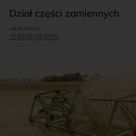
Dział części zamiennych
+48 89 762 17 39
+48 600 065 020 (Maciej)
+48 600 065 028 (Robert)
Romanowski
O nas
Praca
Sklep internetowy
Ubezpieczenia
Stacja Paliw
Kontakt
Dokumenty