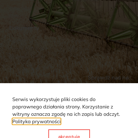
Stacja Paliw
Kontakt
Dokumenty
Regulamin
Dostawy
Polityka prywatności
Płatności
Reklamacje i zwroty
Sprawdź nas na
Serwis wykorzystuje pliki cookies do
poprawnego działania strony. Korzystanie z
witryny oznacza zgodę na ich zapis lub odczyt.
Polityka prywatności
Strona wykorzystuje pliki cookie. Wszystkie prawa zastrzeżone ©
2025
akceptuje