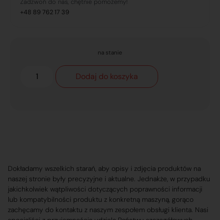
Zadzwoń do nas, chętnie pomożemy!
+48 89 762 17 39
na stanie
Dodaj do koszyka
Dokładamy wszelkich starań, aby opisy i zdjęcia produktów na
naszej stronie były precyzyjne i aktualne. Jednakże, w przypadku
jakichkolwiek wątpliwości dotyczących poprawności informacji
lub kompatybilności produktu z konkretną maszyną, gorąco
zachęcamy do kontaktu z naszym zespołem obsługi klienta. Nasi