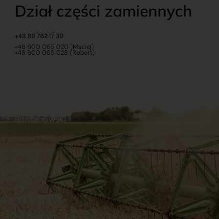
Dział części zamiennych
+48 89 762 17 39
+48 600 065 020 (Maciej)
+48 600 065 028 (Robert)
Romanowski
O nas
Praca
Sklep internetowy
Ubezpieczenia
Stacja Paliw
Kontakt
Dokumenty
Regulamin
Dostawy