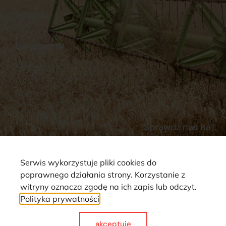
Stacja Paliw
Kontakt
Dokumenty
Regulamin
Dostawy
Polityka prywatności
Płatności
Reklamacje i zwroty
Sprawdź nas na
Serwis wykorzystuje pliki cookies do
poprawnego działania strony. Korzystanie z
witryny oznacza zgodę na ich zapis lub odczyt.
Polityka prywatności
Strona wykorzystuje pliki cookie. Wszystkie prawa zastrzeżone ©
2025
akceptuje