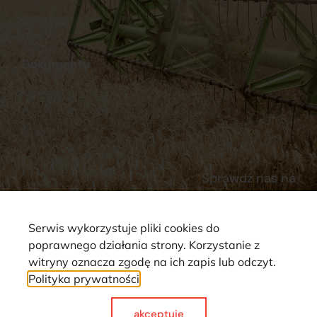
Stacja Paliw
Kontakt
Dokumenty
Regulamin
Dostawy
Polityka prywatności
Płatności
Reklamacje i zwroty
Sprawdź nas na
Serwis wykorzystuje pliki cookies do
poprawnego działania strony. Korzystanie z
witryny oznacza zgodę na ich zapis lub odczyt.
Polityka prywatności
Strona wykorzystuje pliki cookie. Wszystkie prawa zastrzeżone ©
2025
akceptuje