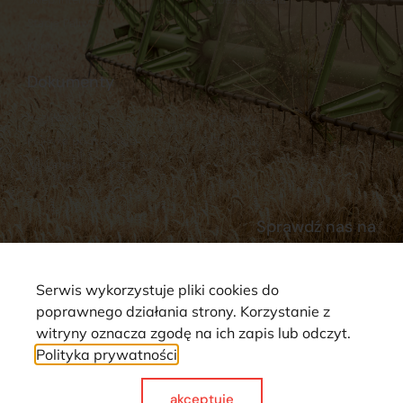
Stacja Paliw
Kontakt
Dokumenty
Regulamin
Dostawy
Polityka prywatności
Płatności
Reklamacje i zwroty
Sprawdź nas na
Serwis wykorzystuje pliki cookies do
poprawnego działania strony. Korzystanie z
witryny oznacza zgodę na ich zapis lub odczyt.
Polityka prywatności
Strona wykorzystuje pliki cookie. Wszystkie prawa zastrzeżone ©
2025
akceptuje