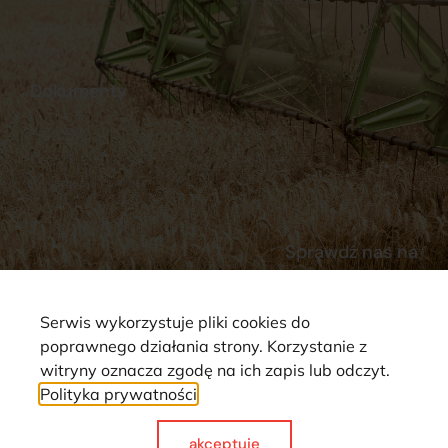
Stacja Paliw
Kontakt
Dokumenty
Regulamin
Dostawy
Polityka prywatności
Płatności
Reklamacje i zwroty
Sprawdź nas na
Serwis wykorzystuje pliki cookies do
poprawnego działania strony. Korzystanie z
witryny oznacza zgodę na ich zapis lub odczyt.
Polityka prywatności
Strona wykorzystuje pliki cookie. Wszystkie prawa zastrzeżone ©
2025
akceptuje