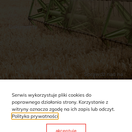
Stacja Paliw
Kontakt
Dokumenty
Regulamin
Dostawy
Polityka prywatności
Płatności
Reklamacje i zwroty
Sprawdź nas na
Serwis wykorzystuje pliki cookies do
poprawnego działania strony. Korzystanie z
witryny oznacza zgodę na ich zapis lub odczyt.
Polityka prywatności
Strona wykorzystuje pliki cookie. Wszystkie prawa zastrzeżone ©
2025
akceptuje