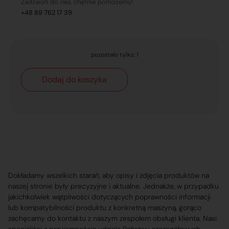
Zadzwoń do nas, chętnie pomożemy!
+48 89 762 17 39
pozostało tylko: 1
Dodaj do koszyka
Dokładamy wszelkich starań, aby opisy i zdjęcia produktów na
naszej stronie były precyzyjne i aktualne. Jednakże, w przypadku
jakichkolwiek wątpliwości dotyczących poprawności informacji
lub kompatybilności produktu z konkretną maszyną, gorąco
zachęcamy do kontaktu z naszym zespołem obsługi klienta. Nasi