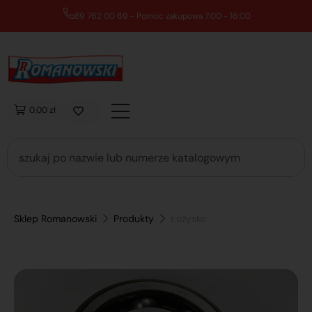
89 762 00 69 - Pomoc zakupowa 7:00 - 16:00
0,00 zł
Sklep Romanowski
Produkty
Łożysko