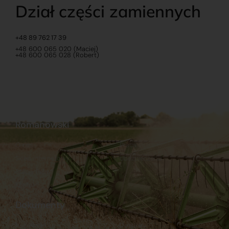
Dział części zamiennych
+48 89 762 17 39
+48 600 065 020 (Maciej)
+48 600 065 028 (Robert)
Romanowski
O nas
Praca
Sklep internetowy
Ubezpieczenia
Stacja Paliw
Kontakt
Dokumenty
Regulamin
Dostawy